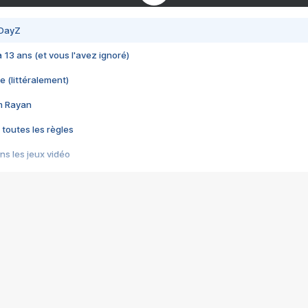
 DayZ
 a 13 ans (et vous l'avez ignoré)
e (littéralement)
im Rayan
 toutes les règles
s les jeux vidéo
us choquant de Rockstar ? - Le scandale BULLY
e plus moche de Steam
du RÊVE tourne au CAUCHEMAR
pendant 8 heures
it… à tort
umiliés par un jeu vidéo